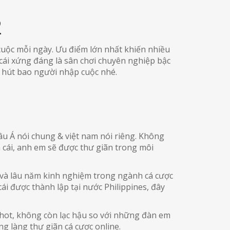
2
 cuộc mỗi ngày. Ưu điểm lớn nhất khiến nhiều
 cái xứng đáng là sân chơi chuyên nghiệp bậc
hu hút bao người nhập cuộc nhé.
âu Á nói chung & việt nam nói riêng. Không
 cái, anh em sẽ được thư giãn trong môi
ản và lâu năm kinh nghiệm trong ngành cá cược
 được thành lập tại nước Philippines, đây
hot, không còn lạc hậu so với những đàn em
ng làng thư giãn cá cược online.