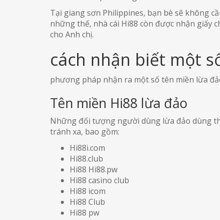
Tại giang sơn Philippines, bạn bè sẽ không c
những thế, nhà cái Hi88 còn được nhận giấy 
cho Anh chị.
cách nhận biết một s
phương pháp nhận ra một số tên miền lừa đả
Tên miền Hi88 lừa đảo
Những đối tượng người dùng lừa đảo dùng thủ 
tránh xa, bao gồm:
Hi88i.com
Hi88.club
Hi88 Hi88.pw
Hi88 casino club
Hi88 icom
Hi88 Club
Hi88 pw